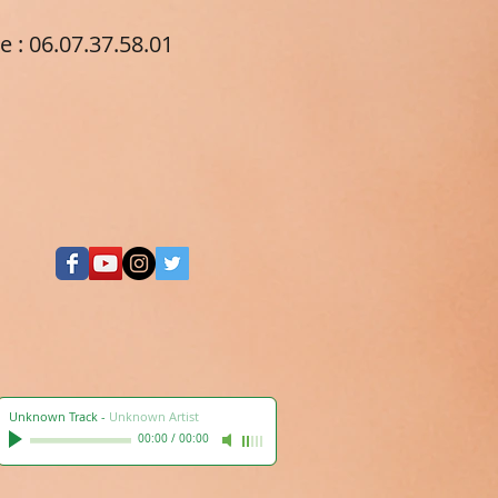
e :
06.07.37.58.01
Unknown Track
-
Unknown Artist
00:00
/
00:00