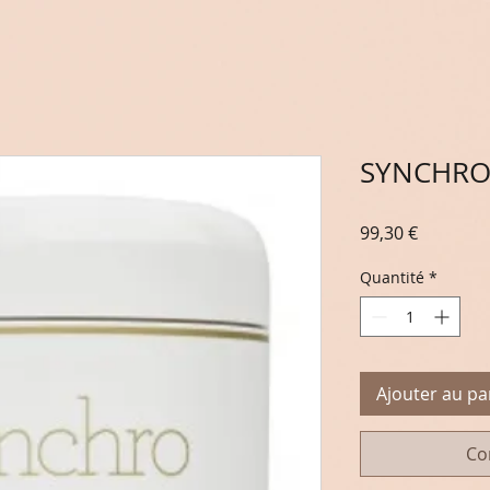
SYNCHR
Prix
99,30 €
Quantité
*
Ajouter au pa
Co