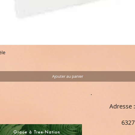
èle
Aperçu rapide
Ajouter au panier
Adresse
Cham
63270
Fra
Grace à Tree-Nation