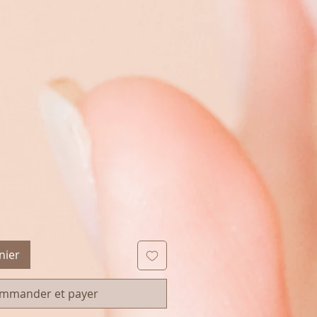
O
nier
mmander et payer