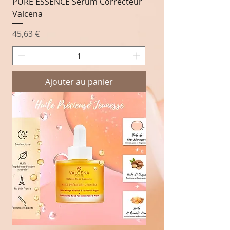
PURE ESSENCE Sérum Correcteur
Valcena
Prix
45,63 €
Ajouter au panier