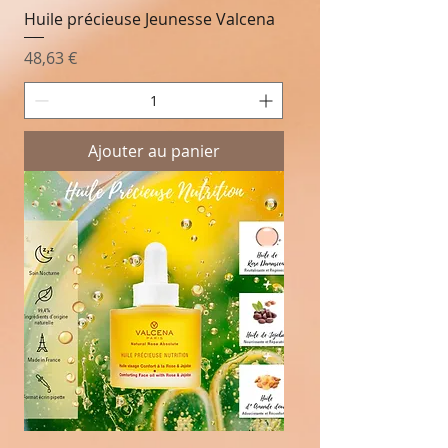
Huile précieuse Jeunesse Valcena
Prix
48,63 €
Ajouter au panier