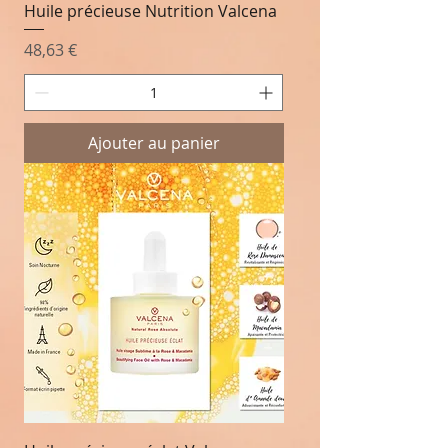
Huile précieuse Nutrition Valcena
Prix
48,63 €
Ajouter au panier