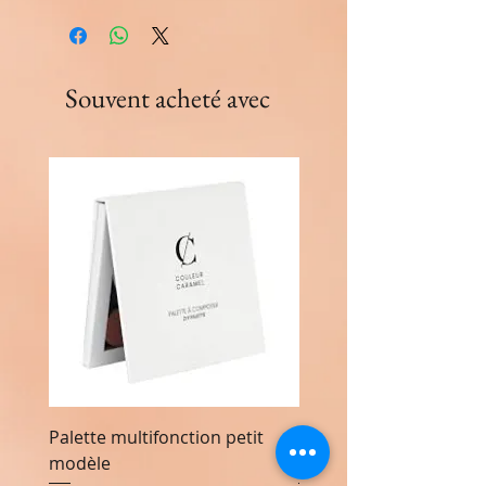
Souvent acheté avec
Palette multifonction petit
Palette multifonction 
modèle
modèle