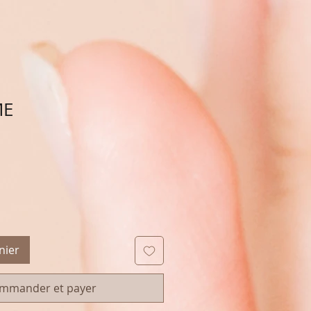
ME
nier
mmander et payer