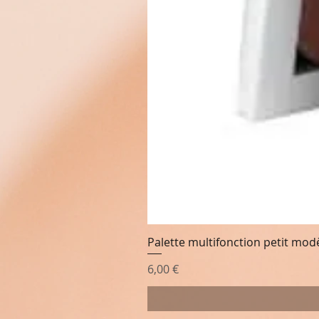
Palette multifonction petit mod
Prix
6,00 €