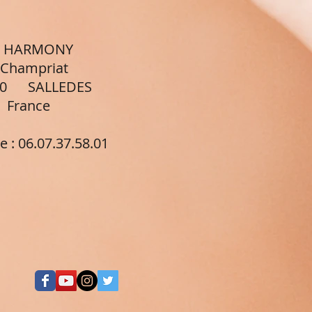
 : HARMONY
priat
 SALLEDES
nce
e :
06.07.37.58.01