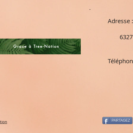
Adresse
Cham
63270
Fra
Grace à Tree-Nation
Téléphon
PARTAGEZ
tion