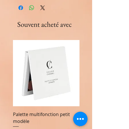
Souvent acheté avec
Palette multifonction petit
Palette multifonction 
modèle
modèle