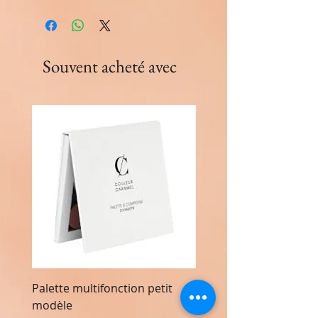
Souvent acheté avec
Palette multifonction petit
Palette multifonction 
modèle
modèle