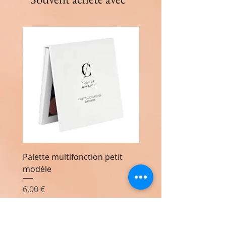
Palette multifonction petit
Palette multifonction 
modèle
modèle
Prix
Prix
6,00 €
20,00 €
Ajouter au panier