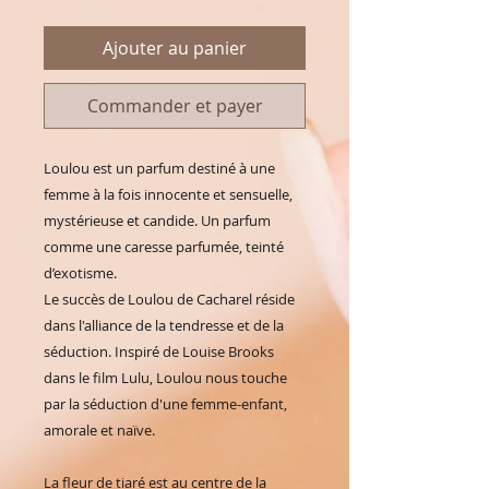
Ajouter au panier
Commander et payer
Loulou est un parfum destiné à une
femme à la fois innocente et sensuelle,
mystérieuse et candide. Un parfum
comme une caresse parfumée, teinté
d’exotisme.
Le succès de Loulou de Cacharel réside
dans l'alliance de la tendresse et de la
séduction. Inspiré de Louise Brooks
dans le film Lulu, Loulou nous touche
par la séduction d'une femme-enfant,
amorale et naïve.
La fleur de tiaré est au centre de la