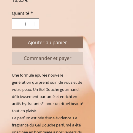
Quantité
*
Ajouter au panier
Commander et payer
Une formule épurée nouvelle
génération qui prend soin de vous et de
votre peau. Un Gel Douche gourmand,
délicieusement parfumé et enrichi en
actifs hydratants*, pour un rituel beauté
tout en plaisir.
Ce parfum est née d’une évidence. La
fragrance du Gel Douche parfumé a été
imaginée en hommage à nos vergers du