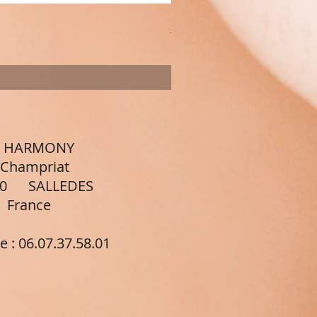
Palette multifonction gran
Prix
20,00 €
 : HARMONY
priat
 SALLEDES
nce
e :
06.07.37.58.01