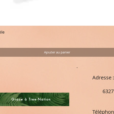
èle
Aperçu rapide
Ajouter au panier
Adresse
Cham
63270
Fra
Grace à Tree-Nation
Téléphon