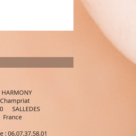
Palette multifonction gran
Prix
20,00 €
 : HARMONY
priat
 SALLEDES
nce
e :
06.07.37.58.01