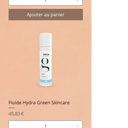
Ajouter au panier
Fluide Hydra Green Skincare
Prix
45,83 €