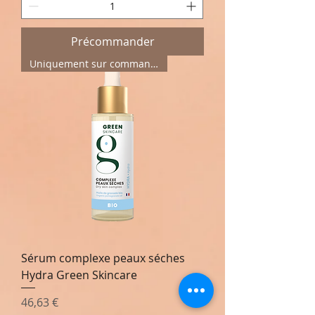
Précommander
Uniquement sur commande
Sérum complexe peaux séches
Hydra Green Skincare
Prix
46,63 €