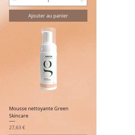
Ajouter au panier
Mousse nettoyante Green
Skincare
Prix
27,63 €