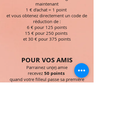
maintenant
1 € d'achat = 1 point
et vous obtenez directement un code de
réduction de :
6 € pour 125 points
15 € pour 250 points
et 30 € pour 375 points
POUR VOS AMIS
Parrainez un(e) amie
recevez
50 points
quand votre filleul passe sa première
commande
30 Points
offerts à votre filleul en
cadeau de bienvenue
Parrainer un(e) amie